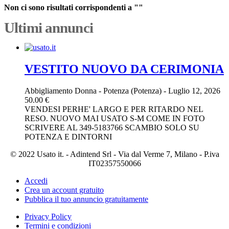
Non ci sono risultati corrispondenti a ""
Ultimi annunci
VESTITO NUOVO DA CERIMONIA
Abbigliamento Donna
-
Potenza (Potenza)
-
Luglio 12, 2026
50.00 €
VENDESI PERHE' LARGO E PER RITARDO NEL
RESO. NUOVO MAI USATO S-M COME IN FOTO
SCRIVERE AL 349-5183766 SCAMBIO SOLO SU
POTENZA E DINTORNI
© 2022 Usato it. - Adintend Srl - Via dal Verme 7, Milano - P.iva
IT02357550066
Accedi
Crea un account gratuito
Pubblica il tuo annuncio gratuitamente
Privacy Policy
Termini e condizioni